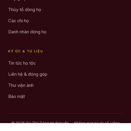
Thủy tổ dòng họ
Các chi họ
Danh nhân dòng họ
KÝ ỨC & TƯ LIỆU
Tin tức họ tộc
Liên hệ & đóng góp
Thư viện ảnh
Bảo mật
© 2026 Gia Phả Dòng Họ Nguyễn — Không gian ký ức số. Uống
nước nhớ nguồn.