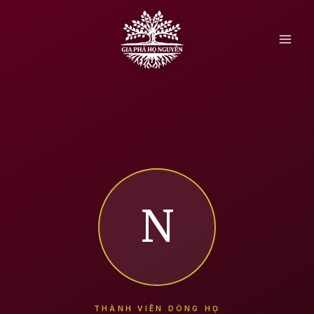
Skip
to
content
N
THÀNH VIÊN DÒNG HỌ