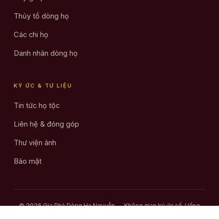
Thủy tổ dòng họ
Các chi họ
Danh nhân dòng họ
KÝ ỨC & TƯ LIỆU
Tin tức họ tộc
Liên hệ & đóng góp
Thư viện ảnh
Bảo mật
© 2026 Gia Phả Dòng Họ Nguyễn — Không gian ký ức số. Uống
nước nhớ nguồn.