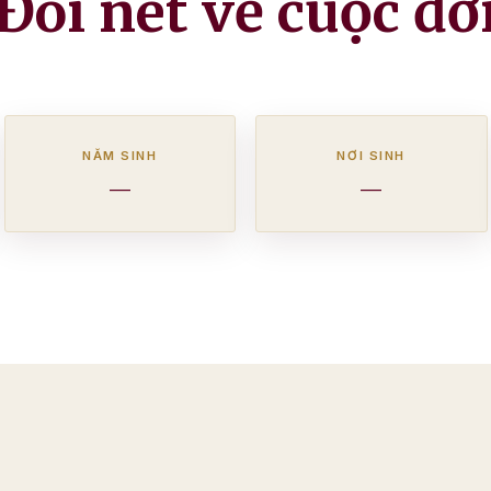
Đôi nét về cuộc đờ
NĂM SINH
NƠI SINH
—
—