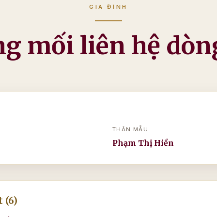
GIA ĐÌNH
g mối liên hệ dòn
THÂN MẪU
Phạm Thị Hiền
 (6)