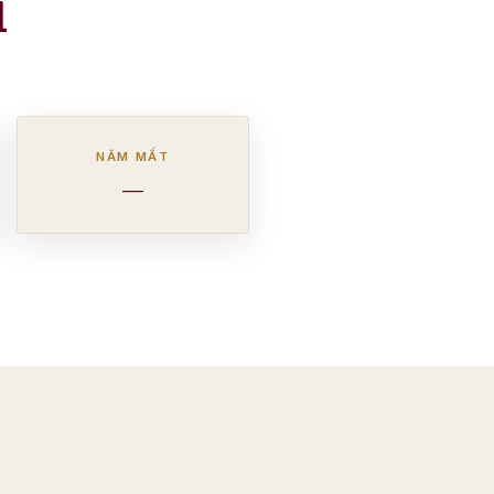
i
NĂM MẤT
—