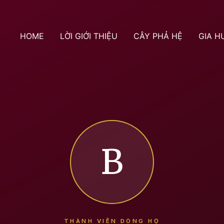
HOME
LỜI GIỚI THIỆU
CÂY PHẢ HỆ
GIA H
B
THÀNH VIÊN DÒNG HỌ