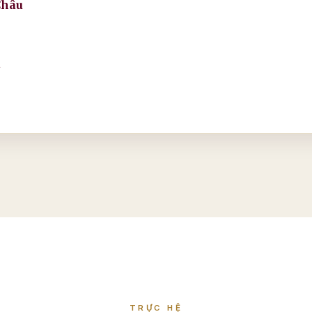
Châu
u
TRỰC HỆ