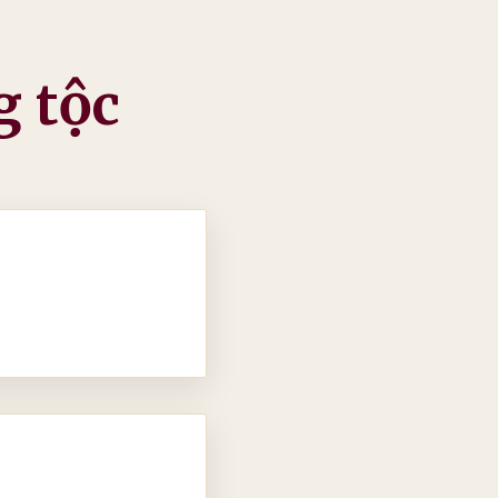
g tộc