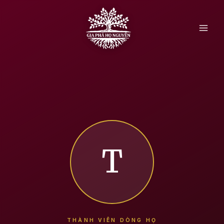
Skip
to
content
T
THÀNH VIÊN DÒNG HỌ