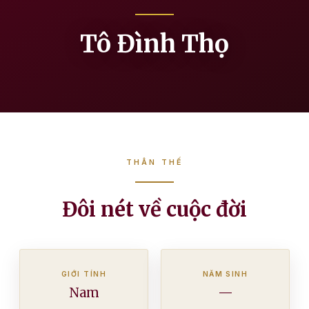
Tô Đình Thọ
THÂN THẾ
Đôi nét về cuộc đời
GIỚI TÍNH
NĂM SINH
Nam
—