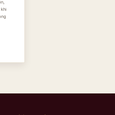
ện,
 khi
òng