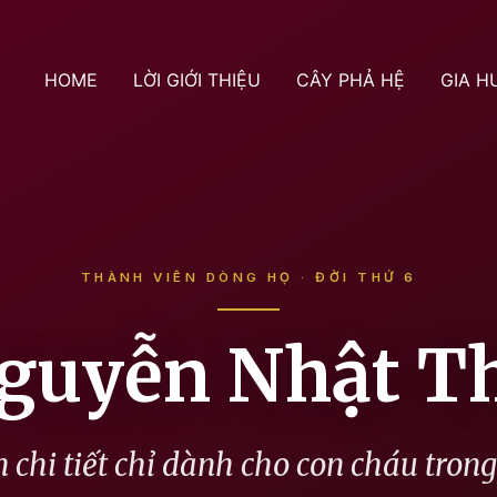
HOME
LỜI GIỚI THIỆU
CÂY PHẢ HỆ
GIA H
THÀNH VIÊN DÒNG HỌ · ĐỜI THỨ 6
guyễn Nhật T
 chi tiết chỉ dành cho con cháu tron