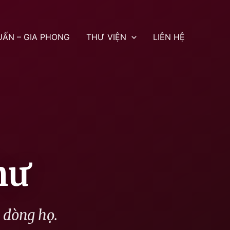
UẤN – GIA PHONG
THƯ VIỆN
LIÊN HỆ
hư
g dòng họ.