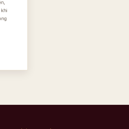
ện,
 khi
òng