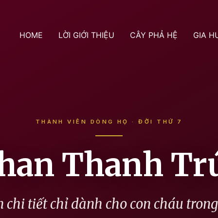
HOME
LỜI GIỚI THIỆU
CÂY PHẢ HỆ
GIA H
THÀNH VIÊN DÒNG HỌ · ĐỜI THỨ 7
han Thanh Tr
 chi tiết chỉ dành cho con cháu tron