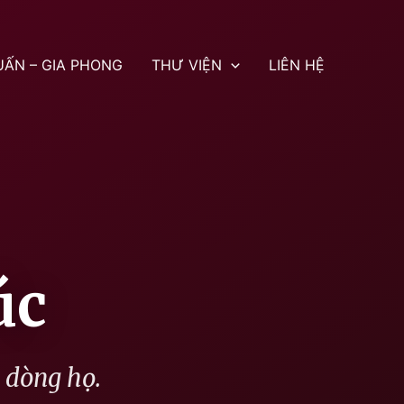
UẤN – GIA PHONG
THƯ VIỆN
LIÊN HỆ
úc
g dòng họ.