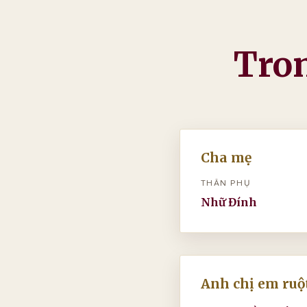
Tron
Cha mẹ
THÂN PHỤ
Nhữ Đính
Anh chị em ruột