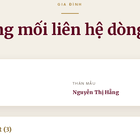
GIA ĐÌNH
g mối liên hệ dòn
THÂN MẪU
Nguyễn Thị Hẵng
 (3)