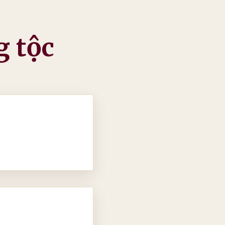
g tộc