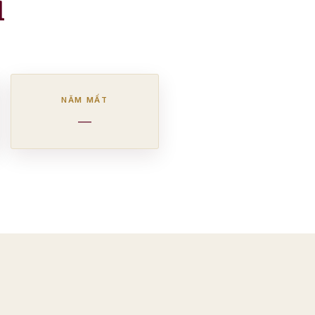
i
NĂM MẤT
—