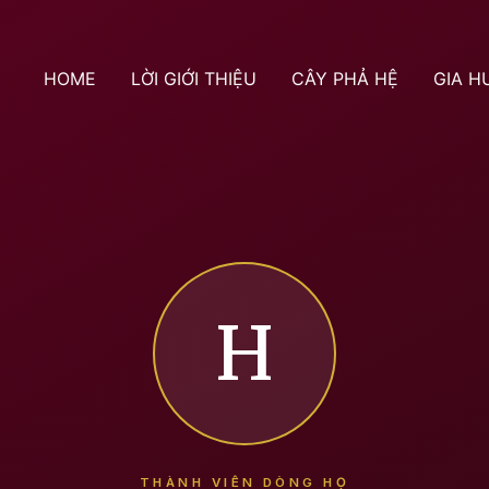
HOME
LỜI GIỚI THIỆU
CÂY PHẢ HỆ
GIA H
H
THÀNH VIÊN DÒNG HỌ