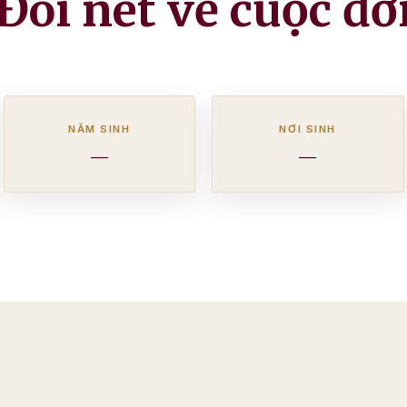
Đôi nét về cuộc đờ
NĂM SINH
NƠI SINH
—
—