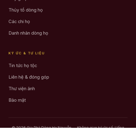
Thủy tổ dòng họ
Các chi họ
Danh nhân dòng họ
KÝ ỨC & TƯ LIỆU
Tin tức họ tộc
Liên hệ & đóng góp
Thư viện ảnh
Bảo mật
© 2026 Gia Phả Dòng Họ Nguyễn — Không gian ký ức số. Uống
nước nhớ nguồn.