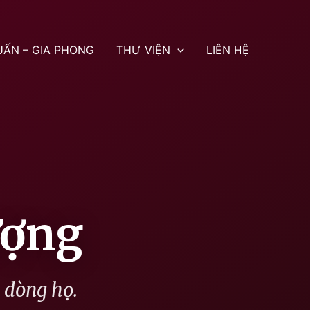
UẤN – GIA PHONG
THƯ VIỆN
LIÊN HỆ
ượng
g dòng họ.