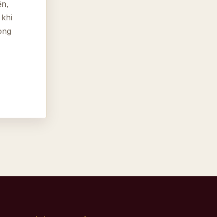
ện,
 khi
òng