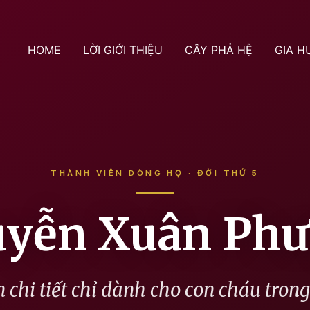
HOME
LỜI GIỚI THIỆU
CÂY PHẢ HỆ
GIA H
THÀNH VIÊN DÒNG HỌ · ĐỜI THỨ 5
yễn Xuân Ph
 chi tiết chỉ dành cho con cháu tron