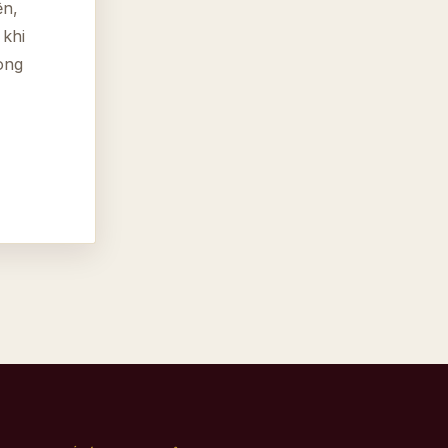
ện,
 khi
òng