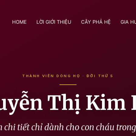
HOME
LỜI GIỚI THIỆU
CÂY PHẢ HỆ
GIA H
THÀNH VIÊN DÒNG HỌ · ĐỜI THỨ 5
uyễn Thị Kim 
 chi tiết chỉ dành cho con cháu tron