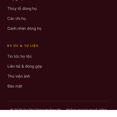
Thủy tổ dòng họ
Các chi họ
Danh nhân dòng họ
KÝ ỨC & TƯ LIỆU
Tin tức họ tộc
Liên hệ & đóng góp
Thư viện ảnh
Bảo mật
© 2026 Gia Phả Dòng Họ Nguyễn — Không gian ký ức số. Uống
nước nhớ nguồn.