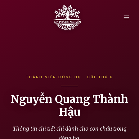
Skip
to
content
THÀNH VIÊN DÒNG HỌ · ĐỜI THỨ 6
Nguyễn Quang Thành
Hậu
Thông tin chi tiết chỉ dành cho con cháu trong
dòng họ.