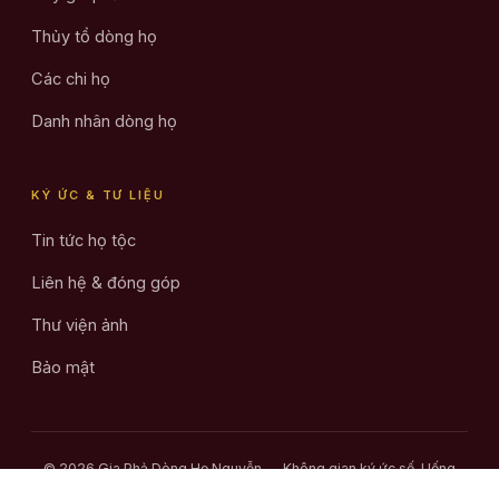
Thủy tổ dòng họ
Các chi họ
Danh nhân dòng họ
KÝ ỨC & TƯ LIỆU
Tin tức họ tộc
Liên hệ & đóng góp
Thư viện ảnh
Bảo mật
© 2026 Gia Phả Dòng Họ Nguyễn — Không gian ký ức số. Uống
nước nhớ nguồn.