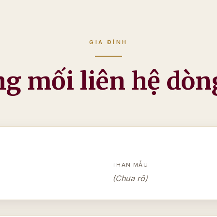
GIA ĐÌNH
g mối liên hệ dòn
THÂN MẪU
(Chưa rõ)