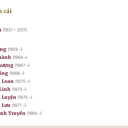
 cái
h
(1937 – 2017)
ang
(1959 –)
hành
(1964 –)
hượng
(1967 –)
ồng
(1968 –)
 Loan
(1970 –)
Linh
(1973 –)
 Luyện
(1975 –)
 Lưu
(1977 –)
anh Truyền
(1980 –)