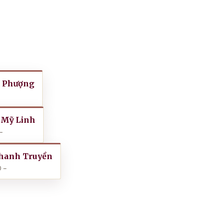
 Phượng
 Mỹ Linh
–
hanh Truyền
 –