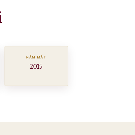
i
NĂM MẤT
2015