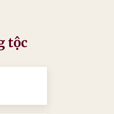
g tộc