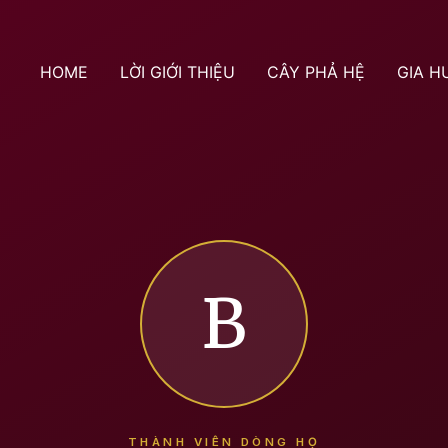
HOME
LỜI GIỚI THIỆU
CÂY PHẢ HỆ
GIA H
B
THÀNH VIÊN DÒNG HỌ