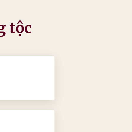
g tộc