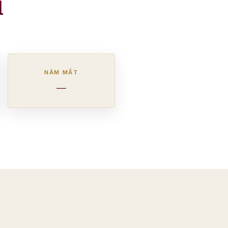
i
NĂM MẤT
—