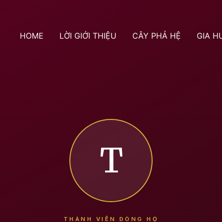
HOME
LỜI GIỚI THIỆU
CÂY PHẢ HỆ
GIA H
T
THÀNH VIÊN DÒNG HỌ