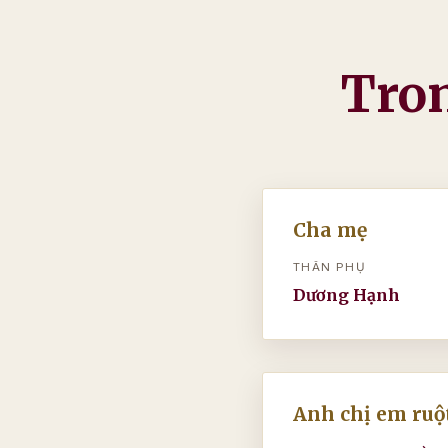
Tron
Cha mẹ
THÂN PHỤ
Dương Hạnh
Anh chị em ruột