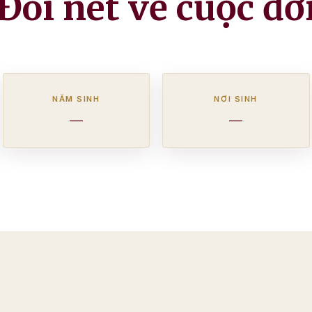
Đôi nét về cuộc đờ
NĂM SINH
NƠI SINH
—
—