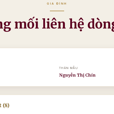
GIA ĐÌNH
g mối liên hệ dòn
THÂN MẪU
Nguyễn Thị Chín
 (8)